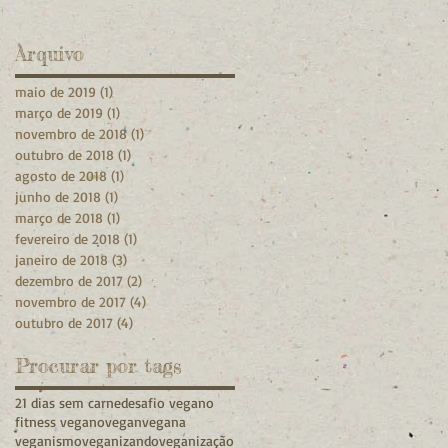
Arquivo
maio de 2019
(1)
1 post
março de 2019
(1)
1 post
novembro de 2018
(1)
1 post
outubro de 2018
(1)
1 post
agosto de 2018
(1)
1 post
junho de 2018
(1)
1 post
março de 2018
(1)
1 post
fevereiro de 2018
(1)
1 post
janeiro de 2018
(3)
3 posts
dezembro de 2017
(2)
2 posts
novembro de 2017
(4)
4 posts
outubro de 2017
(4)
4 posts
Procurar por tags
21 dias sem carne
desafio vegano
fitness vegano
vegan
vegana
veganismo
veganizando
veganização