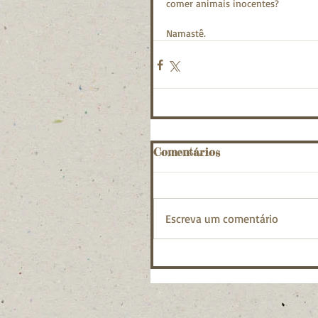
comer animais inocentes?
Namastê.
Comentários
Escreva um comentário