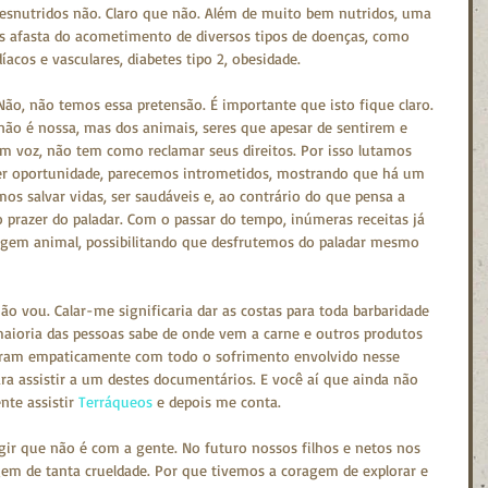
desnutridos não. Claro que não. Além de muito bem nutridos, uma 
s afasta do acometimento de diversos tipos de doenças, como 
íacos e vasculares, diabetes tipo 2, obesidade.
ão, não temos essa pretensão. É importante que isto fique claro. 
ão é nossa, mas dos animais, seres que apesar de sentirem e 
m voz, não tem como reclamar seus direitos. Por isso lutamos 
er oportunidade, parecemos intrometidos, mostrando que há um 
os salvar vidas, ser saudáveis e, ao contrário do que pensa a 
o prazer do paladar. Com o passar do tempo, inúmeras receitas já 
rigem animal, possibilitando que desfrutemos do paladar mesmo 
  
ão vou. Calar-me significaria dar as costas para toda barbaridade 
aioria das pessoas sabe de onde vem a carne e outros produtos 
aram empaticamente com todo o sofrimento envolvido nesse 
ra assistir a um destes documentários. E você aí que ainda não 
te assistir 
Terráqueos
 e depois me conta.
ir que não é com a gente. No futuro nossos filhos e netos nos 
m de tanta crueldade. Por que tivemos a coragem de explorar e 