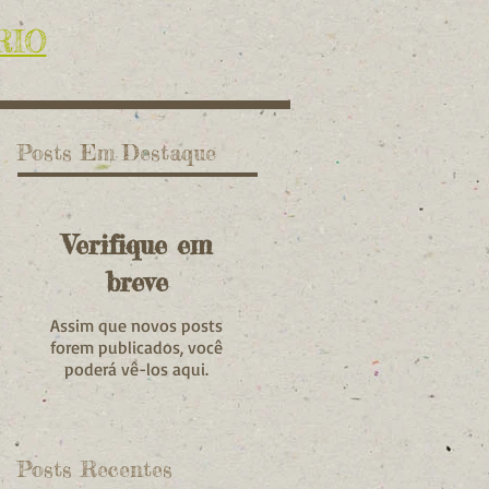
RIO
Posts Em Destaque
Verifique em
breve
Assim que novos posts
forem publicados, você
poderá vê-los aqui.
Posts Recentes