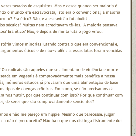
vezes taxados de esquisitos. Mas e desde quando ser maioria é 
ando o mundo era escravocrata, isto era o convencional, a maioria 
reto? Era ético? Não, e a escravidão foi abolida.
dos séculos? Muitas nem acreditavam tê-los.  A maioria pensava 
os? Era ético? Não, e depois de muita luta o jogo virou.
tória vimos minorias lutando contra o que era convencional e, 
rgumentos éticos e de não-violência, essas lutas foram vencidas 
 Ou radicais são aqueles que se alimentam de violência e morte 
aseada em vegetais é comprovadamente mais benéfica a nossa 
liás, inúmeros estudos já provaram que uma alimentação de base 
sos tipos de doenças crônicas. Em sumo, se não precisamos da 
ra nos nutrir, por que continuar com isso? Por que continuar com 
ntes, de seres que são comprovadamente sencientes?
anos e não me pareço um hippie. Mesmo que parecesse, julgar 
cia não é preconceito? Não há o que nos distinga fisicamente dos 