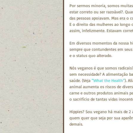
Por sermos minoria, somos muitas 
estar correto ou ser razoável?. Qu
das pessoas apoiavam. Mas era o cor
E o direito das mulheres ao longo 
assim, infelizmente. Estavam corret
Em diversos momentos da nossa his
sempre que contundentes em seus a
e o status quo alterado.
Nós veganos é que somos radicais?
sem necessidade? A alimentação b
saúde. (Veja 
“What the Health”
). A
animal aumenta os riscos de diver
carne e outros produtos animais pa
o sacrifício de tantas vidas inoce
Hippies? Sou vegano há mais de 2 
quem quer que seja por sua aparên
demais.