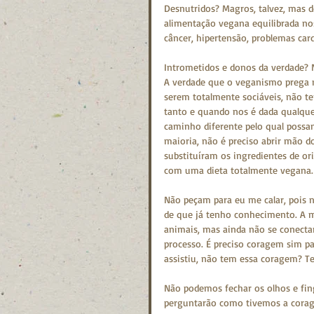
Desnutridos? Magros, talvez, mas 
alimentação vegana equilibrada no
câncer, hipertensão, problemas card
Intrometidos e donos da verdade? N
A verdade que o veganismo prega n
serem totalmente sociáveis, não te
tanto e quando nos é dada qualqu
caminho diferente pelo qual possam
maioria, não é preciso abrir mão d
substituíram os ingredientes de o
com uma dieta totalmente vegana.
Não peçam para eu me calar, pois n
de que já tenho conhecimento. A m
animais, mas ainda não se conect
processo. É preciso coragem sim pa
assistiu, não tem essa coragem? Ten
Não podemos fechar os olhos e fing
perguntarão como tivemos a corage