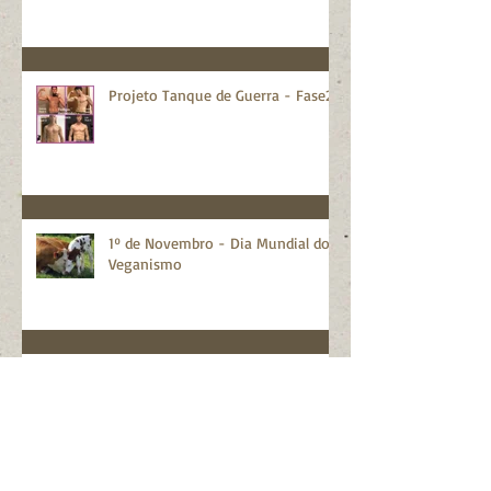
Diabetes Tipo 1 - A verdade
ignorada e a tragédia para jovens
famílias e suas crianças.
Projeto Tanque de Guerra - Fase2
1º de Novembro - Dia Mundial do
Veganismo
Resultados do projeto "tanque de
guerra"