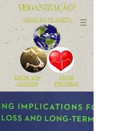
VEGANIZAÇÃO!
AMOR AO PLANETA
AMOR AOS
AMOR
ANIMAIS
PRÓPRIO