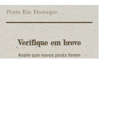
Posts Em Destaque
Verifique em breve
Assim que novos posts forem
publicados, você poderá vê-los
aqui.
Posts Recentes
Diabetes Tipo 1 - A verdade
ignorada e a tragédia para jovens
famílias e suas crianças.