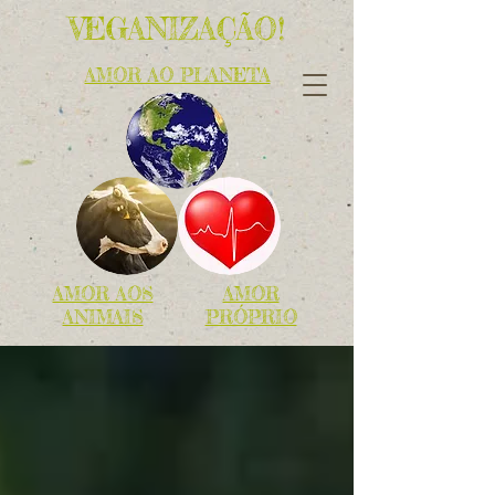
VEGANIZAÇÃO!
AMOR AO PLANETA
AMOR AOS
AMOR
ANIMAIS
PRÓPRIO