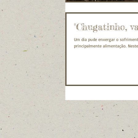
"Chugatinho, v
Um dia pude enxergar o sofriment
principalmente alimentação. Neste.