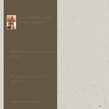
Resultados do projeto
"tanque de guerra"
WFPB diet, exercícios e tanque de
guerra.
Por que tanta crítica a nós
Veganos?
Vegansexuais. Hein?!