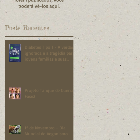
poderá vê-los aqui.
Posts Recentes
Diabetes Tipo 1 - A verdade
ignorada e a tragédia para
jovens famílias e suas
crianças.
Projeto Tanque de Guerra -
Fase2
1º de Novembro - Dia
Mundial do Veganismo