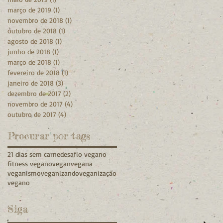
março de 2019
(1)
1 post
novembro de 2018
(1)
1 post
outubro de 2018
(1)
1 post
agosto de 2018
(1)
1 post
junho de 2018
(1)
1 post
março de 2018
(1)
1 post
fevereiro de 2018
(1)
1 post
janeiro de 2018
(3)
3 posts
dezembro de 2017
(2)
2 posts
novembro de 2017
(4)
4 posts
outubro de 2017
(4)
4 posts
Procurar por tags
21 dias sem carne
desafio vegano
fitness vegano
vegan
vegana
veganismo
veganizando
veganização
vegano
Siga