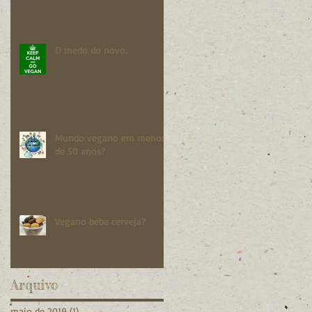
O medo do novo.
Mundo vegano em menos
de 50 anos?
Vegano bebe cerveja?
Arquivo
maio de 2019
(1)
1 post