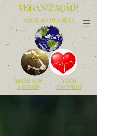
VEGANIZAÇÃO!
AMOR AO PLANETA
AMOR AOS
AMOR
ANIMAIS
PRÓPRIO