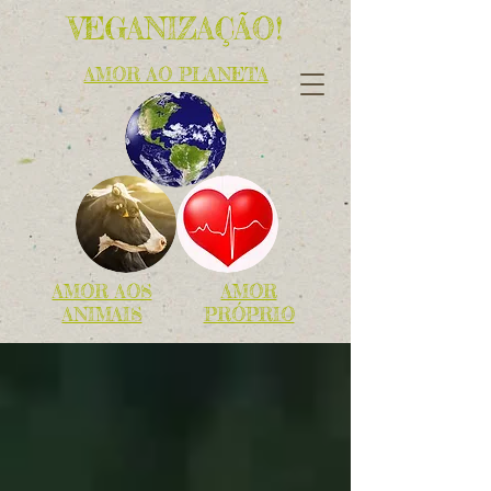
VEGANIZAÇÃO!
AMOR AO PLANETA
AMOR AOS
AMOR
ANIMAIS
PRÓPRIO