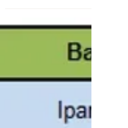
Há aproximadamente 4 meses iniciei um novo
projeto em minha caminhada vegana, desta vez um
desafio fitness, conforme havia explicado no...